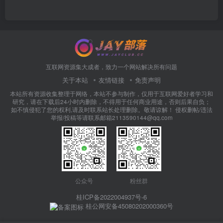
互联网资源集大成者，致力一个网站解决所有问题
关于本站
友情链接
免责声明
本站所有资源收集整理于网络，本站不参与制作，仅用于互联网爱好者学习和
研究，请在下载后24小时内删除，不得用于任何商业用途，否则后果自负；
如不慎侵犯了您的权利,请及时联系站长处理删除。敬请谅解！ 侵权删帖/违法
举报/投稿等请联系邮箱2113590144@qq.com
公众号
粉丝群
桂ICP备2022004937号-6
桂公网安备45080202000360号