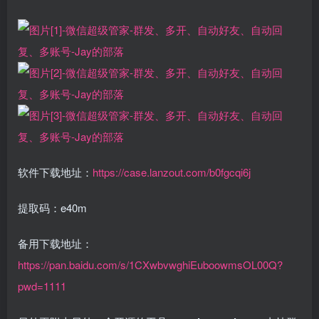
软件下载地址：
https://case.lanzout.com/b0fgcqi6j
提取码：e40m
备用下载地址：
https://pan.baidu.com/s/1CXwbvwghiEuboowmsOL00Q?
pwd=1111