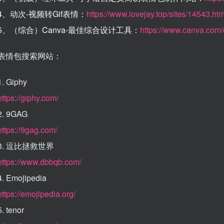
4、动次-视频转Gif表情：
https://www.lovejay.top/sites/14543.htm
5、（综合）Canva-最佳综合设计工具：
https://www.canva.com/c
表情包搜索网站：
1. Giphy
https://giphy.com/
2. 9GAG
https://9gag.com/
3. 逗比拯救世界
https://www.dbbqb.com/
4. Emojipedia
https://emojipedia.org/
5. tenor