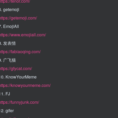
https://tenor.com/
6. getemoji
https://getemoji.com/
7. EmojiAll
https://www.emojiall.com/
8. 发表情
https://fabiaoqing.com/
9. 广飞猫
https://gfycat.com/
10. KnowYourMeme
https://knowyourmeme.com/
11. FJ
https://funnyjunk.com/
12. gifer