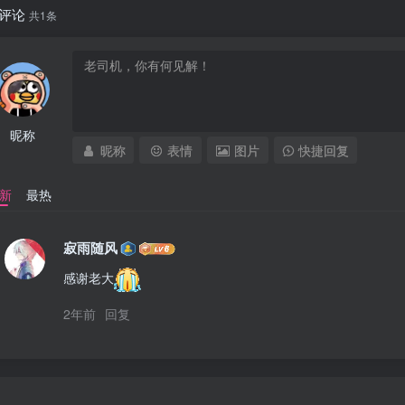
评论
共1条
昵称
昵称
表情
图片
快捷回复
新
最热
寂雨随风
感谢老大
2年前
回复