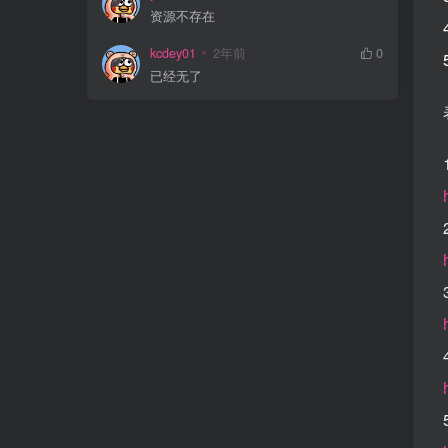
资源不存在
kcdey01
2年前
0
已经无了