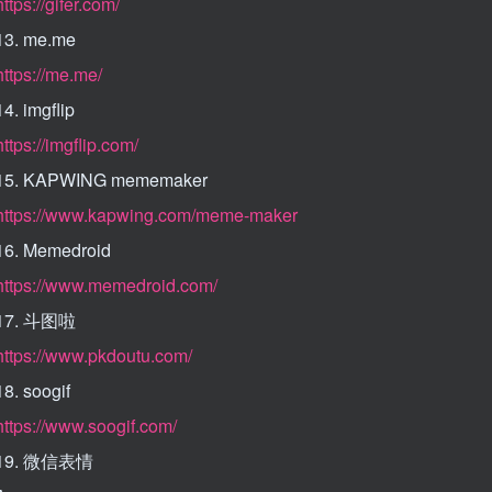
https://gifer.com/
13. me.me
https://me.me/
14. imgflip
https://imgflip.com/
15. KAPWING mememaker
https://www.kapwing.com/meme-maker
16. Memedroid
https://www.memedroid.com/
17. 斗图啦
https://www.pkdoutu.com/
18. soogif
https://www.soogif.com/
19. 微信表情