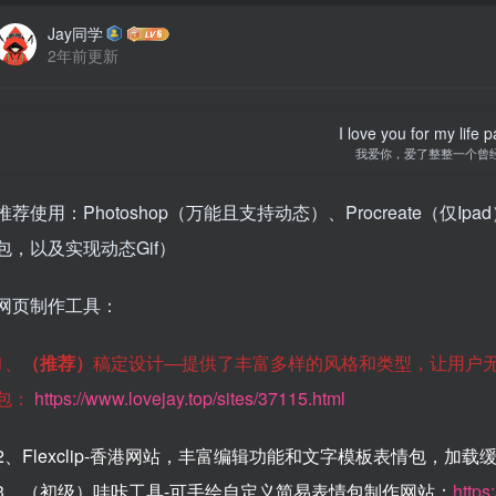
Jay同学
2年前更新
I love you for my life p
我爱你，爱了整整一个曾
推荐使用：Photoshop（万能且支持动态）、Procreate（仅
包，以及实现动态Gif）
网页制作工具：
1、
（推荐）
稿定设计—提供了丰富多样的风格和类型，让用户
包：
https://www.lovejay.top/sites/37115.html
2、Flexclip-香港网站，丰富编辑功能和文字模板表情包，加载
3、（初级）哇咔工具-可手绘自定义简易表情包制作网站：
https