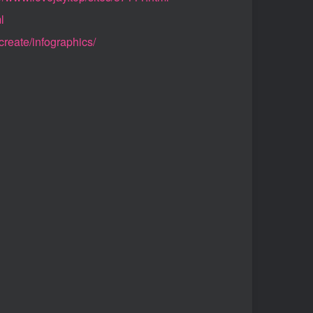
l
reate/infographics/