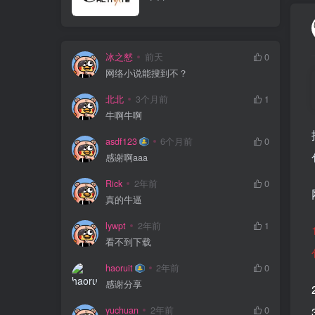
冰之憖
前天
0
网络小说能搜到不？
北北
3个月前
1
牛啊牛啊
asdf123
6个月前
0
感谢啊aaa
Rick
2年前
0
真的牛逼
lywpt
2年前
1
看不到下载
haoruit
2年前
0
感谢分享
yuchuan
2年前
0