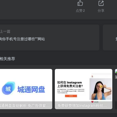
点赞
2
分享
上一篇
询你手机号注册过哪些**网站
相关推荐
城通网盘直链解析 免广告弹窗获取直链-ctfileGet
免费获赞增加instagram粉丝工具：Skweezer