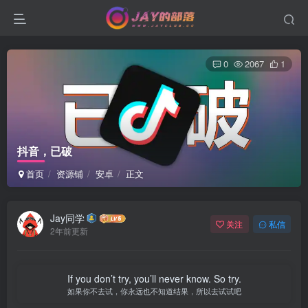
0
2067
1
抖音，已破
首页
资源铺
安卓
正文
Jay同学
关注
私信
2年前更新
If you don’t try, you’ll never know. So try.
如果你不去试，你永远也不知道结果，所以去试试吧