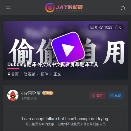
0
1023
0
Dubbing翻译-外文转中文配音屏幕翻译工具
首页
资源铺
插件
正文
Jay同学
关注
私信
1年前更新
I can accept failure but I can’t accept not trying.
可以接受暂时的失败，但绝对不能接受未曾奋斗过的自己