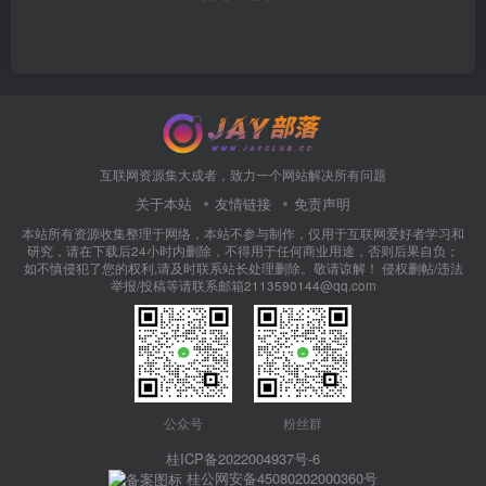
互联网资源集大成者，致力一个网站解决所有问题
关于本站
友情链接
免责声明
本站所有资源收集整理于网络，本站不参与制作，仅用于互联网爱好者学习和
研究，请在下载后24小时内删除，不得用于任何商业用途，否则后果自负；
如不慎侵犯了您的权利,请及时联系站长处理删除。敬请谅解！ 侵权删帖/违法
举报/投稿等请联系邮箱2113590144@qq.com
公众号
粉丝群
桂ICP备2022004937号-6
桂公网安备45080202000360号