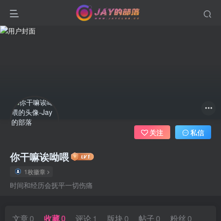
关注
私信
你干嘛诶呦喂
1枚徽章
时间和经历会抚平一切伤痛
文章
0
收藏
0
评论
1
版块
0
帖子
0
粉丝
0