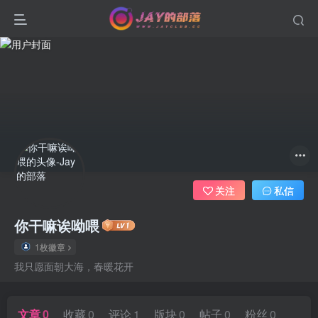
关注
私信
你干嘛诶呦喂
1枚徽章
我只愿面朝大海，春暖花开
文章
0
收藏
0
评论
1
版块
0
帖子
0
粉丝
0