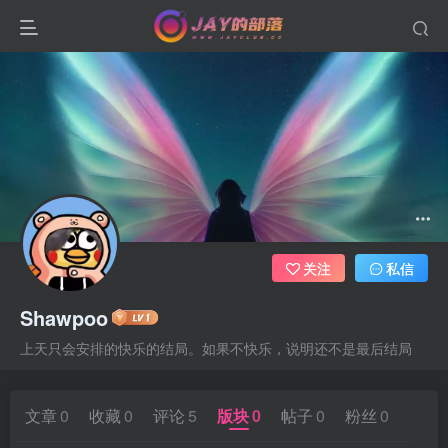
关注
私信
Shawpoo
上天只会安排的快乐的结局。如果不快乐，说明还不是最后结局
文章
0
收藏
0
评论
5
版块
0
帖子
0
粉丝
0