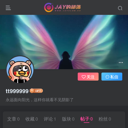
关注
私信
tt999999
永远面向阳光，这样你就看不见阴影了
文章
0
收藏
0
评论
1
版块
0
帖子
0
粉丝
0