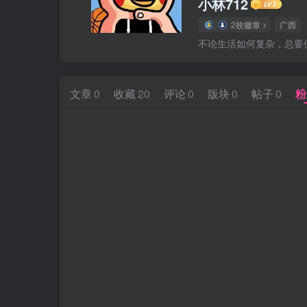
小林712
2枚徽章
广西
不论生活如何复杂，总要
文章
0
收藏
20
评论
0
版块
0
帖子
0
粉