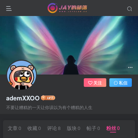
关注
私信
ademXXOO
不要让糟糕的一天让你误以为有个糟糕的人生
文章
0
收藏
0
评论
8
版块
0
帖子
0
粉丝
0