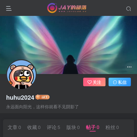
关注
私信
huhu2024
永远面向阳光，这样你就看不见阴影了
文章
0
收藏
0
评论
5
版块
0
帖子
0
粉丝
0