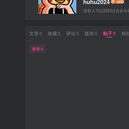
huhu2024
没有人可以回到过去从头
文章
0
收藏
0
评论
5
版块
0
帖子
0
粉
发布
0