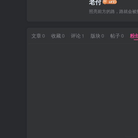
老付
照亮前方的路，路就会被
文章
0
收藏
0
评论
1
版块
0
帖子
0
粉