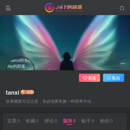
关注
私信
tanxi
在掌握新方法之前，你必须要先换一种思考方法
文章
0
收藏
0
评论
0
版块
0
帖子
0
粉丝
0