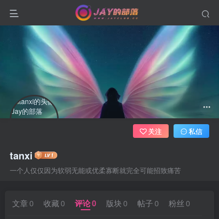
关注
私信
tanxi
一个人仅仅因为软弱无能或优柔寡断就完全可能招致痛苦
文章
0
收藏
0
评论
0
版块
0
帖子
0
粉丝
0