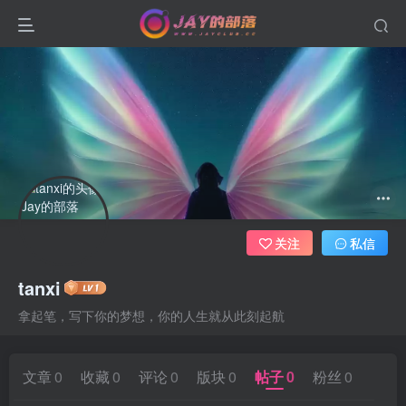
关注
私信
tanxi
拿起笔，写下你的梦想，你的人生就从此刻起航
文章
0
收藏
0
评论
0
版块
0
帖子
0
粉丝
0