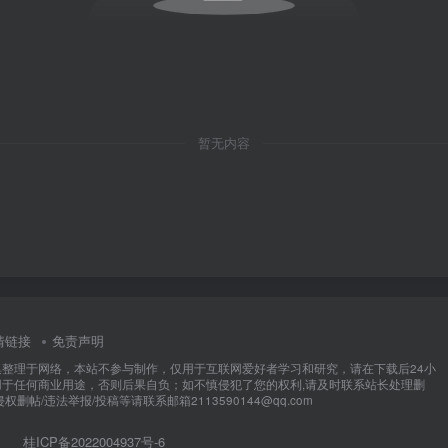
暂无内容
情链接
免责声明
集整理于网络，本站不参与制作，仅用于互联网爱好者学习和研究，请在下载后24小
用于任何商业用途，否则后果自负；如不慎侵犯了您的权利,请及时联系站长处理删
权删帖/违法举报/投稿等请联系邮箱2113590144@qq.com
桂ICP备2022004937号-6