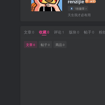
renzijie
1枚徽章
天生我才必有用
文章
0
收藏
0
评论
1
版块
0
帖子
0
粉
文章
帖子
商品
0
0
0