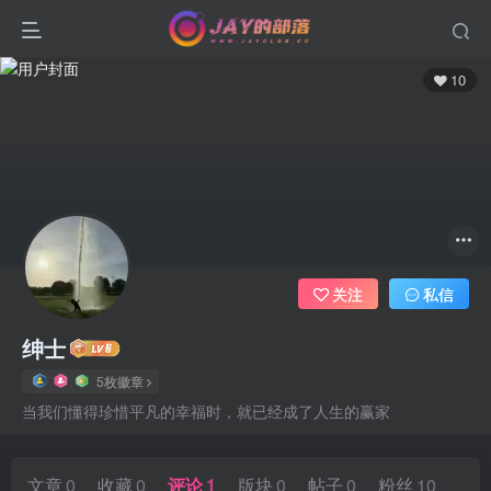
10
关注
私信
绅士
5枚徽章
当我们懂得珍惜平凡的幸福时，就已经成了人生的赢家
文章
0
收藏
0
评论
1
版块
0
帖子
0
粉丝
10