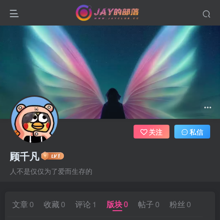
关注
私信
顾千凡
人不是仅仅为了爱而生存的
文章
0
收藏
0
评论
1
版块
0
帖子
0
粉丝
0