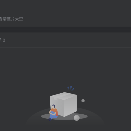
看清整片天空
丝
0