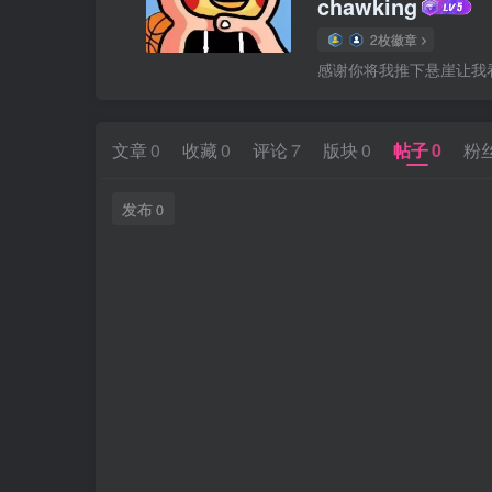
chawking
2枚徽章
感谢你将我推下悬崖让我
文章
0
收藏
0
评论
7
版块
0
帖子
0
粉
发布
0