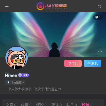
1
关注
私信
Nieee
1枚徽章
一个人伟大或渺小，取决于他的意志力
文章
0
收藏
0
评论
2
版块
0
帖子
0
粉丝
1