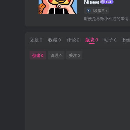
Nieee
1枚徽章
即便是再微小不过的事情
文章
0
收藏
0
评论
2
版块
0
帖子
0
粉
创建
管理
关注
0
0
0