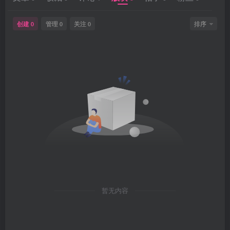
创建
管理
关注
排序
0
0
0
暂无内容