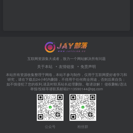
互联网资源集大成者，致力一个网站解决所有问题
关于本站
友情链接
免责声明
本站所有资源收集整理于网络，本站不参与制作，仅用于互联网爱好者学习和
研究，请在下载后24小时内删除，不得用于任何商业用途，否则后果自负；
如不慎侵犯了您的权利,请及时联系站长处理删除。敬请谅解！ 侵权删帖/违法
举报/投稿等请联系邮箱2113590144@qq.com
公众号
粉丝群