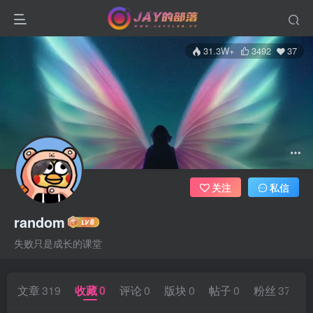
31.3W+
3492
37
关注
私信
random
失败只是成长的课堂
文章
319
收藏
0
评论
0
版块
0
帖子
0
粉丝
37