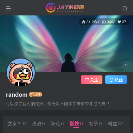
31.2W+
3492
37
关注
私信
random
可以接受暂时的失败，但绝对不能接受未曾奋斗过的自己
文章
319
收藏
0
评论
0
版块
0
帖子
0
粉丝
37