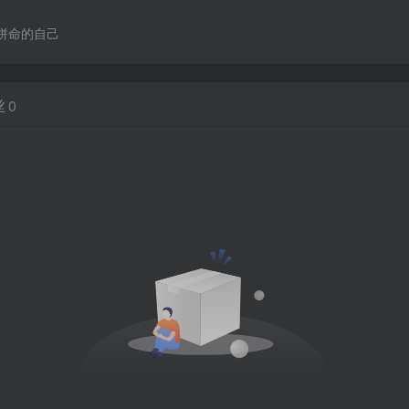
拼命的自己
丝
0