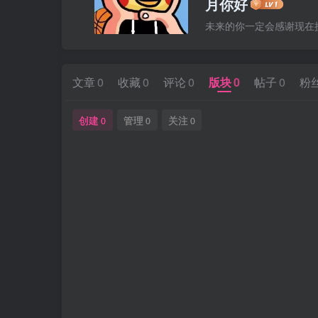
月你好
未来的你一定会感谢现在
文章
0
收藏
0
评论
0
版块
0
帖子
0
粉
创建
管理
关注
0
0
0