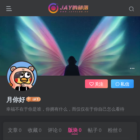
关注
私信
月你好
幸福不在于你是谁，你拥有什么，而仅仅在于你自己怎么看待
文章
0
收藏
0
评论
0
版块
0
帖子
0
粉丝
0