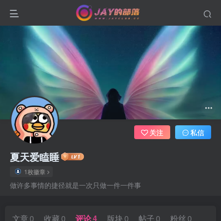
关注
私信
夏天爱瞌睡
1枚徽章
做许多事情的捷径就是一次只做一件一件事
文章
0
收藏
0
评论
4
版块
0
帖子
0
粉丝
0