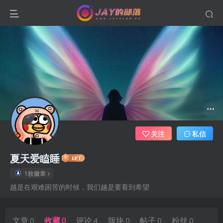
关注
私信
夏天爱瞌睡
1枚徽章
越是在艰难困苦的时候，我们越是要看到希望
文章
0
收藏
0
评论
4
版块
0
帖子
0
粉丝
0