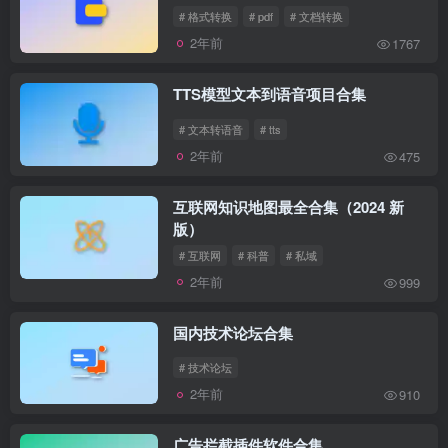
# 格式转换
# pdf
# 文档转换
2年前
1767
TTS模型文本到语音项目合集
# 文本转语音
# tts
2年前
475
互联网知识地图最全合集（2024 新
版）
# 互联网
# 科普
# 私域
2年前
999
国内技术论坛合集
# 技术论坛
2年前
910
广告拦截插件软件合集