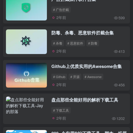
# 广告拦截
2年前
599
防毒、杀毒、恶意软件拦截合集
# 杀毒
# 恶意软件
# 防毒
2年前
413
Github上优质实用的Awesome合集
# Github
# 开源
# Awesome
2年前
456
盘点那些全能好用的解析下载工具
# 下载工具
2年前
1202