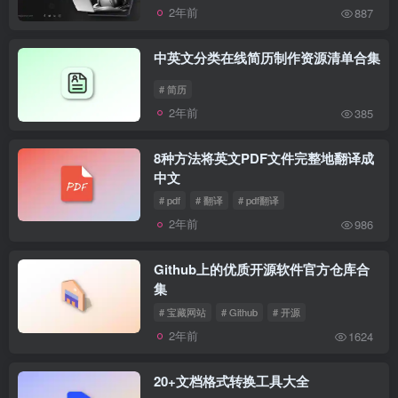
2年前
887
中英文分类在线简历制作资源清单合集
# 简历
2年前
385
8种方法将英文PDF文件完整地翻译成
中文
# pdf
# 翻译
# pdf翻译
2年前
986
Github上的优质开源软件官方仓库合
集
# 宝藏网站
# Github
# 开源
2年前
1624
20+文档格式转换工具大全