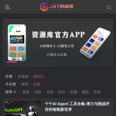
合集
分类
资源铺
福利社
子分类
教程
合集
排序
更新
浏览
点赞
评论
收藏
随机
发布
十个AI Agent 工具合集-潜力与挑战并
存的智能新世界