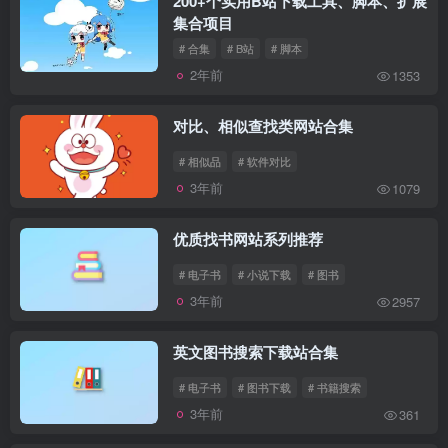
200+个实用B站下载工具、脚本、扩展
集合项目
# 合集
# B站
# 脚本
2年前
1353
对比、相似查找类网站合集
# 相似品
# 软件对比
3年前
1079
优质找书网站系列推荐
# 电子书
# 小说下载
# 图书
3年前
2957
英文图书搜索下载站合集
# 电子书
# 图书下载
# 书籍搜索
3年前
361