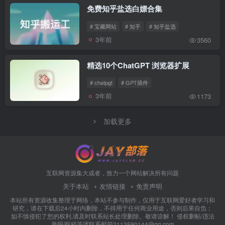
免费知乎盐选白嫖合集
# 宝藏网站
# 知乎
# 知乎盐选
3年前
3560
精选10个ChatGPT 浏览器扩展
# chatpgt
# GPT插件
3年前
1173
加载更多
互联网资源集大成者，致力一个网站解决所有问题
关于本站
友情链接
免责声明
本站所有资源收集整理于网络，本站不参与制作，仅用于互联网爱好者学习和
研究，请在下载后24小时内删除，不得用于任何商业用途，否则后果自负；
如不慎侵犯了您的权利,请及时联系站长处理删除。敬请谅解！ 侵权删帖/违法
举报/投稿等请联系邮箱2113590144@qq.com