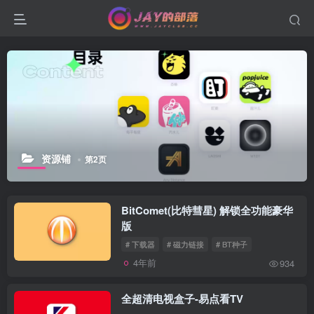
资源铺
第2页
BitComet(比特彗星) 解锁全功能豪华
版
# 下载器
# 磁力链接
# BT种子
4年前
934
全超清电视盒子-易点看TV