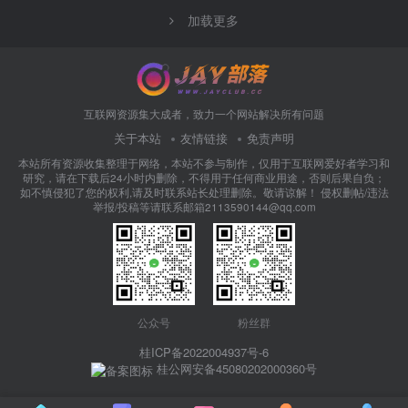
加载更多
互联网资源集大成者，致力一个网站解决所有问题
关于本站
友情链接
免责声明
本站所有资源收集整理于网络，本站不参与制作，仅用于互联网爱好者学习和
研究，请在下载后24小时内删除，不得用于任何商业用途，否则后果自负；
如不慎侵犯了您的权利,请及时联系站长处理删除。敬请谅解！ 侵权删帖/违法
举报/投稿等请联系邮箱2113590144@qq.com
公众号
粉丝群
桂ICP备2022004937号-6
桂公网安备45080202000360号