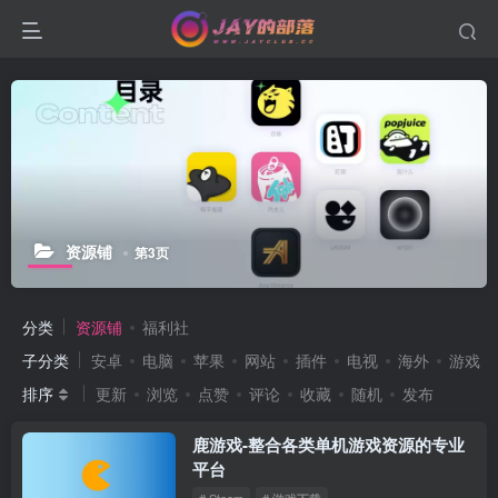
资源铺
第3页
分类
资源铺
福利社
子分类
安卓
电脑
苹果
网站
插件
电视
海外
游戏
排序
更新
浏览
点赞
评论
收藏
随机
发布
鹿游戏-整合各类单机游戏资源的专业
平台
# Steam
# 游戏下载