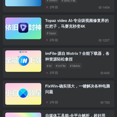
2年前
1404
Topaz video AI-专业级视频修复界的
扛把子，马赛克秒变4K
# topaz
2年前
1207
imFile-源自 Motrix？全能下载器，各
种资源轻松拿捏
# bt
# imFile
# Motrix
2年前
645
FixWin-确实强大，一键解决各种电脑
问题
2年前
793
自媒体工具箱-全平台解析，超好用