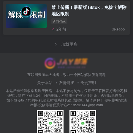
禁止传播！最新版Tiktok，免拔卡解除
地区限制
# TikTok
2年前
3609
加载更多
互联网资源集大成者，致力一个网站解决所有问题
关于本站
友情链接
免责声明
本站所有资源收集整理于网络，本站不参与制作，仅用于互联网爱好者学习和
研究，请在下载后24小时内删除，不得用于任何商业用途，否则后果自负；
如不慎侵犯了您的权利,请及时联系站长处理删除。敬请谅解！ 侵权删帖/违法
举报/投稿等请联系邮箱2113590144@qq.com