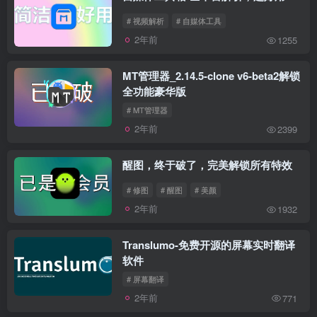
# 视频解析
# 自媒体工具
2年前
1255
MT管理器_2.14.5-clone v6-beta2解锁
全功能豪华版
# MT管理器
2年前
2399
醒图，终于破了，完美解锁所有特效
# 修图
# 醒图
# 美颜
2年前
1932
Translumo-免费开源的屏幕实时翻译
软件
# 屏幕翻译
2年前
771