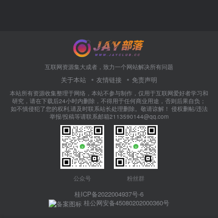
互联网资源集大成者，致力一个网站解决所有问题
关于本站
友情链接
免责声明
本站所有资源收集整理于网络，本站不参与制作，仅用于互联网爱好者学习和
研究，请在下载后24小时内删除，不得用于任何商业用途，否则后果自负；
如不慎侵犯了您的权利,请及时联系站长处理删除。敬请谅解！ 侵权删帖/违法
举报/投稿等请联系邮箱2113590144@qq.com
公众号
粉丝群
桂ICP备2022004937号-6
桂公网安备45080202000360号