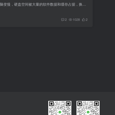
被繁琐的软件安装和配置问题所困扰。电脑变慢，硬盘空间被大量的软件数据和缓存占据，换电脑需要重新下载安装各类软件.....这些想必是我们每个人都有过的痛苦经历想更加便携更加高效，这里Jay比...
2
1028
2