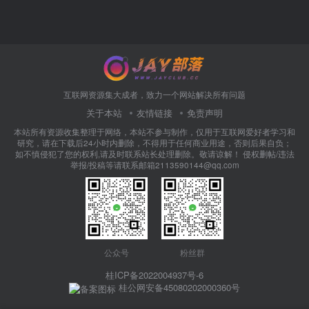
互联网资源集大成者，致力一个网站解决所有问题
关于本站
友情链接
免责声明
本站所有资源收集整理于网络，本站不参与制作，仅用于互联网爱好者学习和
研究，请在下载后24小时内删除，不得用于任何商业用途，否则后果自负；
如不慎侵犯了您的权利,请及时联系站长处理删除。敬请谅解！ 侵权删帖/违法
举报/投稿等请联系邮箱2113590144@qq.com
公众号
粉丝群
桂ICP备2022004937号-6
桂公网安备45080202000360号