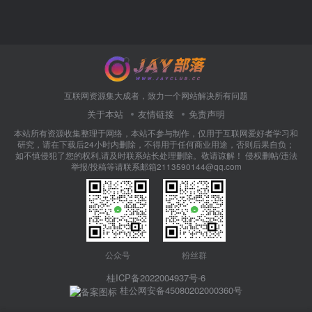
互联网资源集大成者，致力一个网站解决所有问题
关于本站
友情链接
免责声明
本站所有资源收集整理于网络，本站不参与制作，仅用于互联网爱好者学习和
研究，请在下载后24小时内删除，不得用于任何商业用途，否则后果自负；
如不慎侵犯了您的权利,请及时联系站长处理删除。敬请谅解！ 侵权删帖/违法
举报/投稿等请联系邮箱2113590144@qq.com
公众号
粉丝群
桂ICP备2022004937号-6
桂公网安备45080202000360号