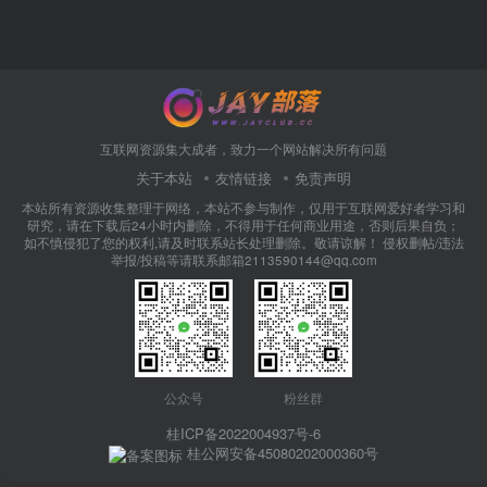
互联网资源集大成者，致力一个网站解决所有问题
关于本站
友情链接
免责声明
本站所有资源收集整理于网络，本站不参与制作，仅用于互联网爱好者学习和
研究，请在下载后24小时内删除，不得用于任何商业用途，否则后果自负；
如不慎侵犯了您的权利,请及时联系站长处理删除。敬请谅解！ 侵权删帖/违法
举报/投稿等请联系邮箱2113590144@qq.com
公众号
粉丝群
桂ICP备2022004937号-6
桂公网安备45080202000360号