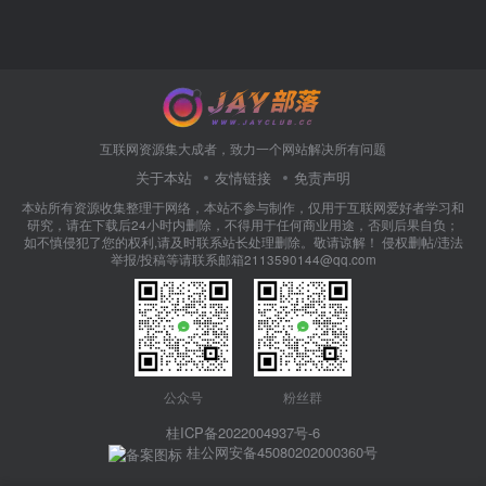
互联网资源集大成者，致力一个网站解决所有问题
关于本站
友情链接
免责声明
本站所有资源收集整理于网络，本站不参与制作，仅用于互联网爱好者学习和
研究，请在下载后24小时内删除，不得用于任何商业用途，否则后果自负；
如不慎侵犯了您的权利,请及时联系站长处理删除。敬请谅解！ 侵权删帖/违法
举报/投稿等请联系邮箱2113590144@qq.com
公众号
粉丝群
桂ICP备2022004937号-6
桂公网安备45080202000360号