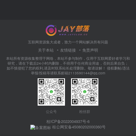
互联网资源集大成者，致力一个网站解决所有问题
关于本站
友情链接
免责声明
本站所有资源收集整理于网络，本站不参与制作，仅用于互联网爱好者学习和
研究，请在下载后24小时内删除，不得用于任何商业用途，否则后果自负；
如不慎侵犯了您的权利,请及时联系站长处理删除。敬请谅解！ 侵权删帖/违法
举报/投稿等请联系邮箱2113590144@qq.com
公众号
粉丝群
桂ICP备2022004937号-6
桂公网安备45080202000360号