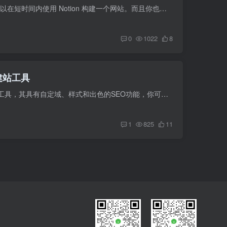
一个基于notion的 无代码建站工具，你可以在短时间内使用 Notion 构建一个网站。而且你也不必担心 SEO，因为该平台会给你提供帮助 网站地址：https://www.simple.ink/
0
1022
8
码建站工具
Potion是一个基于NOTION的无代码建站工具，其具有自定域、样式和出色的SEO功能，你可以在几分钟内创建一个属于自己的具有出色性能的静态网站而且在 Notion 中进行更新时会得到立即响应。网站地...
1
825
11