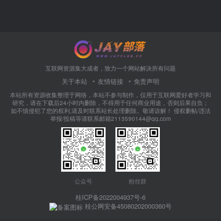
互联网资源集大成者，致力一个网站解决所有问题
关于本站
友情链接
免责声明
本站所有资源收集整理于网络，本站不参与制作，仅用于互联网爱好者学习和
研究，请在下载后24小时内删除，不得用于任何商业用途，否则后果自负；
如不慎侵犯了您的权利,请及时联系站长处理删除。敬请谅解！ 侵权删帖/违法
举报/投稿等请联系邮箱2113590144@qq.com
公众号
粉丝群
桂ICP备2022004937号-6
桂公网安备45080202000360号