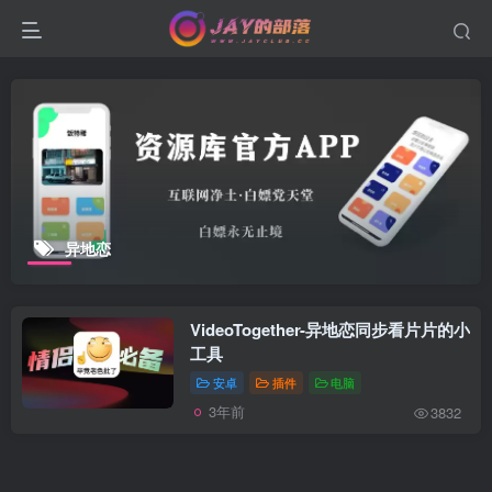
异地恋
VideoTogether-异地恋同步看片片的小
工具
安卓
插件
电脑
3年前
3832