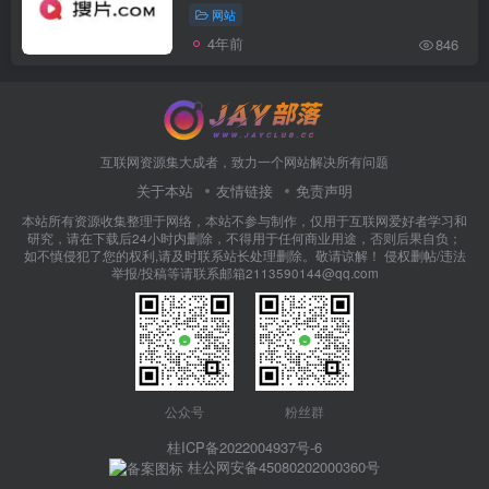
网站
4年前
846
互联网资源集大成者，致力一个网站解决所有问题
关于本站
友情链接
免责声明
本站所有资源收集整理于网络，本站不参与制作，仅用于互联网爱好者学习和
研究，请在下载后24小时内删除，不得用于任何商业用途，否则后果自负；
如不慎侵犯了您的权利,请及时联系站长处理删除。敬请谅解！ 侵权删帖/违法
举报/投稿等请联系邮箱2113590144@qq.com
公众号
粉丝群
桂ICP备2022004937号-6
桂公网安备45080202000360号