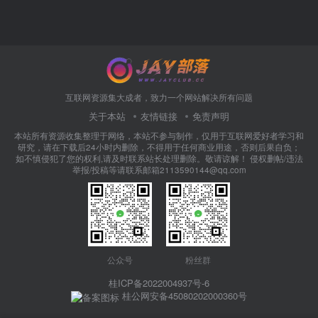
互联网资源集大成者，致力一个网站解决所有问题
关于本站
友情链接
免责声明
本站所有资源收集整理于网络，本站不参与制作，仅用于互联网爱好者学习和
研究，请在下载后24小时内删除，不得用于任何商业用途，否则后果自负；
如不慎侵犯了您的权利,请及时联系站长处理删除。敬请谅解！ 侵权删帖/违法
举报/投稿等请联系邮箱2113590144@qq.com
公众号
粉丝群
桂ICP备2022004937号-6
桂公网安备45080202000360号