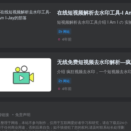
在线短视频解析去水印工具-I Am
短视频解析去水印工具介绍 I Am I の 
网站
4年前
无线免费短视频去水印解析—疯
介绍 疯狂视频去水印，一个短视频去水印解析下
网站
4年前
情链接
免责声明
集整理于网络，本站不参与制作，仅用于互联网爱好者学习和研究，请在下载后24小
用于任何商业用途，否则后果自负；如不慎侵犯了您的权利,请及时联系站长处理删