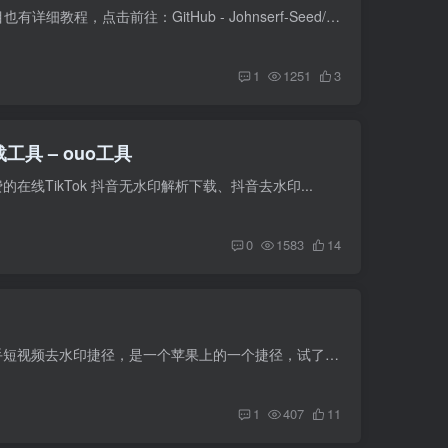
Github的开源项目-使用有一定门槛，项目也有详细教程，点击前往：GitHub - Johnserf-Seed/TikTokDownload: 抖音去水印批量下载用户主页作品、喜欢、图文、音频
1
1251
3
工具 – ouo工具
的在线TikTok 抖音无水印解析下载、抖音去水印...
0
1583
14
抖音快手短视频去水印捷径信息 抖音快手短视频去水印捷径，是一个苹果上的一个捷径，试了一下，有...
1
407
11