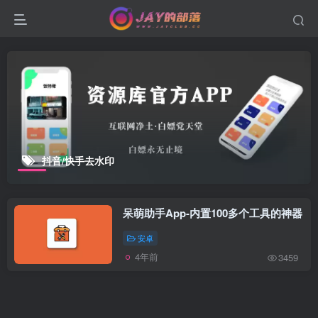
抖音/快手去水印
呆萌助手App-内置100多个工具的神器
安卓
4年前
3459