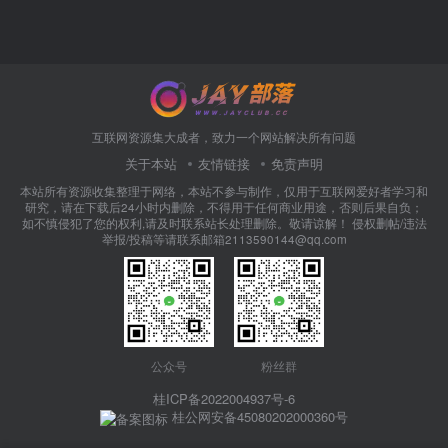
互联网资源集大成者，致力一个网站解决所有问题
关于本站
友情链接
免责声明
本站所有资源收集整理于网络，本站不参与制作，仅用于互联网爱好者学习和
研究，请在下载后24小时内删除，不得用于任何商业用途，否则后果自负；
如不慎侵犯了您的权利,请及时联系站长处理删除。敬请谅解！ 侵权删帖/违法
举报/投稿等请联系邮箱2113590144@qq.com
公众号
粉丝群
桂ICP备2022004937号-6
桂公网安备45080202000360号