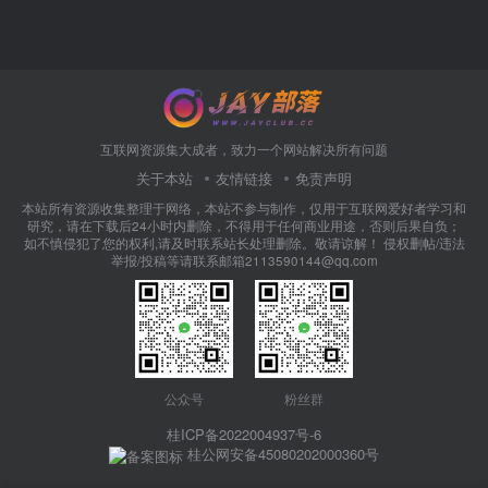
互联网资源集大成者，致力一个网站解决所有问题
关于本站
友情链接
免责声明
本站所有资源收集整理于网络，本站不参与制作，仅用于互联网爱好者学习和
研究，请在下载后24小时内删除，不得用于任何商业用途，否则后果自负；
如不慎侵犯了您的权利,请及时联系站长处理删除。敬请谅解！ 侵权删帖/违法
举报/投稿等请联系邮箱2113590144@qq.com
公众号
粉丝群
桂ICP备2022004937号-6
桂公网安备45080202000360号