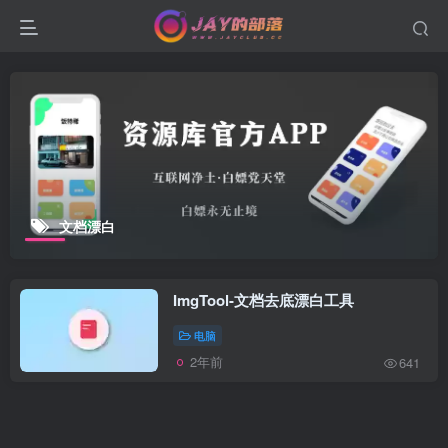
文档漂白
ImgTool-文档去底漂白工具
电脑
2年前
641