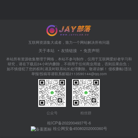
互联网资源集大成者，致力一个网站解决所有问题
关于本站
友情链接
免责声明
本站所有资源收集整理于网络，本站不参与制作，仅用于互联网爱好者学习和
研究，请在下载后24小时内删除，不得用于任何商业用途，否则后果自负；
如不慎侵犯了您的权利,请及时联系站长处理删除。敬请谅解！ 侵权删帖/违法
举报/投稿等请联系邮箱2113590144@qq.com
公众号
粉丝群
桂ICP备2022004937号-6
桂公网安备45080202000360号