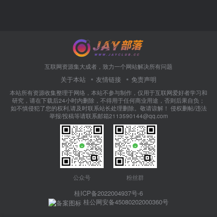
互联网资源集大成者，致力一个网站解决所有问题
关于本站
友情链接
免责声明
本站所有资源收集整理于网络，本站不参与制作，仅用于互联网爱好者学习和
研究，请在下载后24小时内删除，不得用于任何商业用途，否则后果自负；
如不慎侵犯了您的权利,请及时联系站长处理删除。敬请谅解！ 侵权删帖/违法
举报/投稿等请联系邮箱2113590144@qq.com
公众号
粉丝群
桂ICP备2022004937号-6
桂公网安备45080202000360号