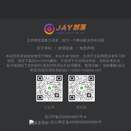
互联网资源集大成者，致力一个网站解决所有问题
关于本站
友情链接
免责声明
本站所有资源收集整理于网络，本站不参与制作，仅用于互联网爱好者学习和
研究，请在下载后24小时内删除，不得用于任何商业用途，否则后果自负；
如不慎侵犯了您的权利,请及时联系站长处理删除。敬请谅解！ 侵权删帖/违法
举报/投稿等请联系邮箱2113590144@qq.com
公众号
粉丝群
桂ICP备2022004937号-6
桂公网安备45080202000360号